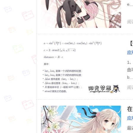
e...
阅读
【
应
1
曲
b...
阅读
在
应
最