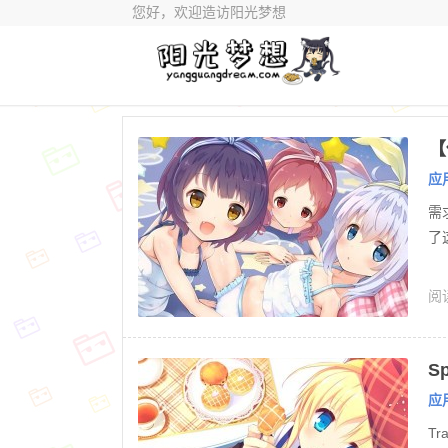
您好，欢迎造访阳光梦想
【
应
需
了这
阅读
S
应
Tr