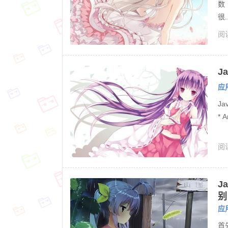
数
很..
阅读
J
应
Ja
* A
阅读
Ja
别
应
首