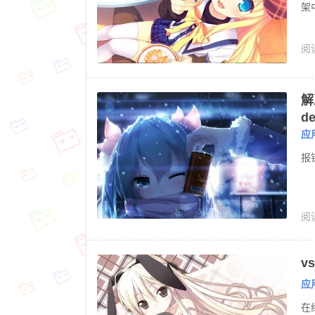
架
阅读
解决
de
应
报错
阅读
v
应
在终