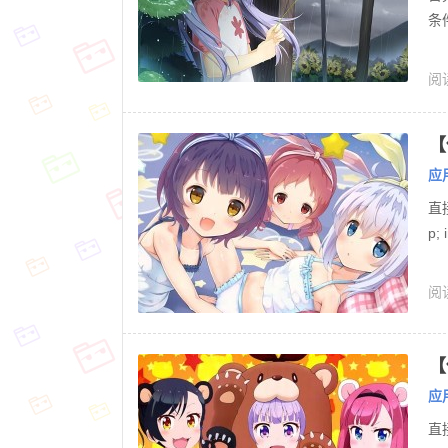
条
阅读
【
应
直接
p; 
阅读
【
应
直接